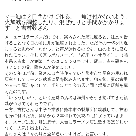
マー油は２日間かけて作る。「焦げ付かないよう、
火加減を調整したり、混ぜたりと手間がかかりま
す」と吉村毅さん
メニューはラーメンだけです。案内された席に座ると、注文を告
げることなく目の前に丼が配膳されました。ただその一杯を間近
にすると思わず「おおっ」と声が漏れるのです。山のように盛ら
れたモヤシ。そして真っ黒なスープ。「好来（ハオライ）」（熊
本県人吉市）が創業したのは１９５８年です。店主、吉村毅さん
（７１）の父、隆さんが始めました。
その５年ほど前、隆さんは当時住んでいた熊本市で屋台の雇われ
店主としてラーメン稼業に足を踏み入れます。独立後、妻の古里
の人吉で屋台を出して、半年ほどで今の店と同じ場所に店舗を構
えたのです。
「いらっしゃい」という意味の店名は満州から引き揚げてきた親
戚がつけてくれたのです。
一方、吉村さんは中学卒業後に熊本市の製麺所に就職して、技術
を身に付けた後、開店から２年遅れで父親の元に戻っていきま
す。スープは父、麺は息子。人吉にラーメン店は数えるほどしか
なく、人気も出ました。
吉村さんは「今の味と全然違いますけど」と言います。