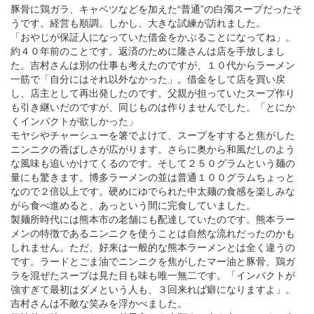
豚骨に鶏ガラ、キャベツなどを加えた“普通”の白濁スープだったそ
うです。経営も順調。しかし、大きな試練が訪れました。
「おやじが保証人になっていた借金をかぶることになってね」。
約４０年前のことです。返済のために隆さんは店を手放しまし
た。吉村さんは別の仕事も考えたのですが、１０代からラーメン
一筋で「自分にはそれ以外なかった」。借金をして店を買い戻
し、店主として再出発したのです。父親が担っていたスープ作り
も引き継いだのですが、同じものは作りませんでした。「とにか
くインパクトが欲しかった」
モヤシやチャーシューを箸でよけて、スープをすすると焦がした
ニンニクの香ばしさが広がります。さらに奥から和風だしのよう
な風味も追いかけてくるのです。そして２５０グラムという麺の
量にも驚きます。博多ラーメンの並は普通１００グラムちょっと
なので２倍以上です。硬めにゆでられた中太麺の食感を楽しみな
がら食べ進めると、あっという間に完食していました。
製麺所時代には熊本市の老舗にも配達していたのです。熊本ラー
メンの特徴であるニンニクを使うことは自然な流れだったのかも
しれません。ただ、好来は一般的な熊本ラーメンとは全く違うの
です。ラードとごま油でニンニクを焦がしたマー油と豚骨、鶏ガ
ラを混ぜたスープは見た目も味も唯一無二です。「インパクトが
強すぎて最初はダメという人も、３回来れば癖になりますよ」。
吉村さんは不敵な笑みを浮かべました。