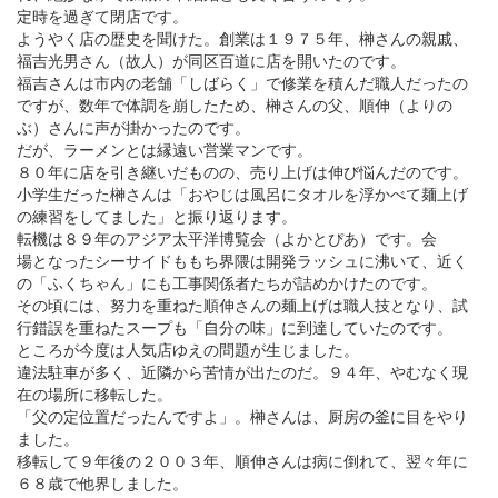
定時を過ぎて閉店です。
ようやく店の歴史を聞けた。創業は１９７５年、榊さんの親戚、
福吉光男さん（故人）が同区百道に店を開いたのです。
福吉さんは市内の老舗「しばらく」で修業を積んだ職人だったの
ですが、数年で体調を崩したため、榊さんの父、順伸（よりの
ぶ）さんに声が掛かったのです。
だが、ラーメンとは縁遠い営業マンです。
８０年に店を引き継いだものの、売り上げは伸び悩んだのです。
小学生だった榊さんは「おやじは風呂にタオルを浮かべて麺上げ
の練習をしてました」と振り返ります。
転機は８９年のアジア太平洋博覧会（よかとぴあ）です。会
場となったシーサイドももち界隈は開発ラッシュに沸いて、近く
の「ふくちゃん」にも工事関係者たちが詰めかけたのです。
その頃には、努力を重ねた順伸さんの麺上げは職人技となり、試
行錯誤を重ねたスープも「自分の味」に到達していたのです。
ところが今度は人気店ゆえの問題が生じました。
違法駐車が多く、近隣から苦情が出たのだ。９４年、やむなく現
在の場所に移転した。
「父の定位置だったんですよ」。榊さんは、厨房の釜に目をやり
ました。
移転して９年後の２００３年、順伸さんは病に倒れて、翌々年に
６８歳で他界しました。