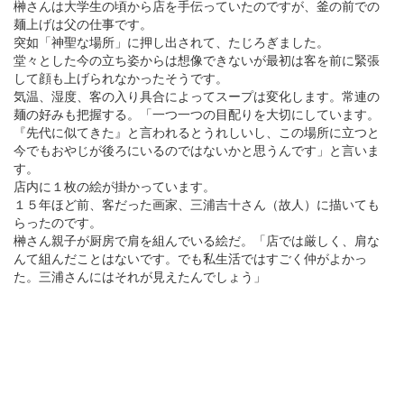
榊さんは大学生の頃から店を手伝っていたのですが、釜の前での
麺上げは父の仕事です。
突如「神聖な場所」に押し出されて、たじろぎました。
堂々とした今の立ち姿からは想像できないが最初は客を前に緊張
して顔も上げられなかったそうです。
気温、湿度、客の入り具合によってスープは変化します。常連の
麺の好みも把握する。「一つ一つの目配りを大切にしています。
『先代に似てきた』と言われるとうれしいし、この場所に立つと
今でもおやじが後ろにいるのではないかと思うんです」と言いま
す。
店内に１枚の絵が掛かっています。
１５年ほど前、客だった画家、三浦吉十さん（故人）に描いても
らったのです。
榊さん親子が厨房で肩を組んでいる絵だ。「店では厳しく、肩な
んて組んだことはないです。でも私生活ではすごく仲がよかっ
た。三浦さんにはそれが見えたんでしょう」