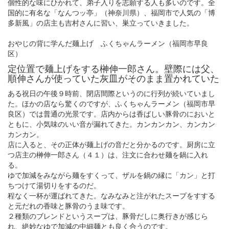
個性的な味にひかれて、弟子入りを志願する人も多いのです。全
国的に有名な「なんつッ亭」（神奈川県）、福岡市で人気の「博
多新風」の店主も吉村さんに習い、巣立っていきました。
おやじの背に学んだ麺上げ ふくちゃんラーメン（福岡市早良
区）
定位置で麺上げをする榊伸一郎さん。壁際には父、
順伸さんが使っていた灰皿がそのまま置かれていた
ある祝日の午後９時前、閉店間際というのに行列が続いていまし
た。ほかの店なら驚くのですが、ふくちゃんラーメン（福岡市早
良区）では普通の光景です。店内からは香ばしい豚骨のにおいと
ともに、小気味のいい音が漏れてきた。カンカンカン、カンカン
カンカン。
店に入ると、その正体が麺上げの音だと分かるのです。厨房に立
つ店主の榊伸一郎さん（４１）は、注文に合わせ麺を鍋に入れ
る。
ゆで加減をみながら麺をすくって、ザルを鍋の縁に「カン」と打
ちつけて湯切りをするのだ。
程なく一杯が運ばれてきた。なみなみと注がれたスープをすする
と元だれの香味と豚骨のうま味です。
２種類のブレンドというスープは、豚骨だしに奥行きが感じら
れ、絶妙なゆで加減の中細麺とも良く合うのです。