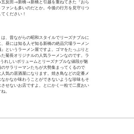
→五反田→新橋→新橋と引越を重ねてきた『おら
うファンも多いのだとか。今後の行方を見守りつ
してください！
』は、昔ながらの昭和スタイルでリーズナブルに
に、昼には知る人ぞ知る新橋の絶品穴場ラーメン
麺』というラーメン屋ですよ。ゴマをたっぷりと
った菊長オリジナルの人気ラーメンなのです。ラ
はうれしいボリュームとリーズナブルな値段が魅
橋のサラリーマンたちが大勢集まってくるので
大人気の居酒屋になります。焼き鳥などの定番メ
はなかなか味わうことができないような珍味もそ
はさせないお店ですよ。とにかく一粒で二度おい
すね。