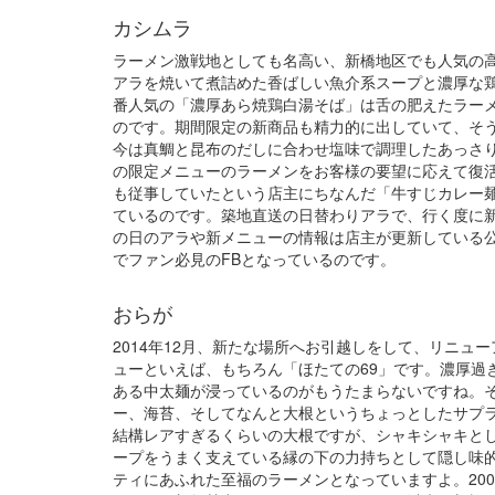
カシムラ
ラーメン激戦地としても名高い、新橋地区でも人気の
アラを焼いて煮詰めた香ばしい魚介系スープと濃厚な
番人気の「濃厚あら焼鶏白湯そば」は舌の肥えたラー
のです。期間限定の新商品も精力的に出していて、そ
今は真鯛と昆布のだしに合わせ塩味で調理したあっさ
の限定メニューのラーメンをお客様の要望に応えて復
も従事していたという店主にちなんだ「牛すじカレー
ているのです。築地直送の日替わりアラで、行く度に
の日のアラや新メニューの情報は店主が更新している公式
でファン必見のFBとなっているのです。
おらが
2014年12月、新たな場所へお引越しをして、リニュ
ューといえば、もちろん「ほたての69」です。濃厚過
ある中太麺が浸っているのがもうたまらないですね。
ー、海苔、そしてなんと大根というちょっとしたサプラ
結構レアすぎるくらいの大根ですが、シャキシャキと
ープをうまく支えている縁の下の力持ちとして隠し味
ティにあふれた至福のラーメンとなっていますよ。20