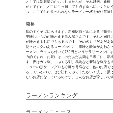
としては新興勢力かもしれませんが、それ以来、新橋
が』ですが、どこに引っ越しても必ず食べにいくとい
つ、ここでしか食べられないラーメン一杯をぜひ賞味
菊長
駅のすぐそばにあります。新橋駅前ビルにある『菊長
美味しいものが味わえる飲み屋さんです。それと同時
が味わえるお店でもあるのです。その名も『だあだあ
使ったコクのあるスープの中に、辛味と酸味があわさ
ーメンにライスも付いて780円というサラリーマンに
力的ですね。お昼にはこのだあだあ麺を目当てに、新
す。夜はガツ刺、こぶくろ刺、馬刺など新鮮な刺身も
ニューのほか、マグロも心臓や胃袋など、他のお店で
ろっているので、ぜひ訪れてみてください！決して損
しいお店になっているのです。こんなお店は珍しいで
ラーメンランキング
ラーメンニュース