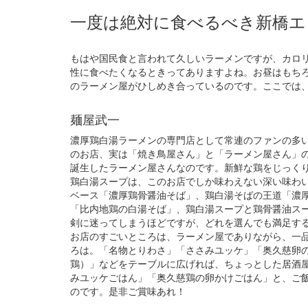
一度は絶対に食べるべき新橋エ
もはや国民食と言われて久しいラーメンですが、カロ
性に食べたくなるときってありますよね。お昼はもち
のラーメン屋がひしめき合っているのです。ここでは
麺屋武一
濃厚鶏白湯ラーメンの専門店として常連のファンの多
のお店、実は「焼き鳥屋さん」と「ラーメン屋さん」
誕生したラーメン屋さんなのです。新鮮な鶏をじっく
鶏白湯スープは、このお店でしか味わえない深い味わ
ベース「濃厚鶏骨醤油そば」、鶏白湯そばの王道「濃
「比内地鶏の白湯そば」、鶏白湯スープと鶏骨醤油ス
剣に迷ってしまうほどですが、どれを選んでも満足す
お店のすごいところは、ラーメン屋でありながら、一
ろは。「名物とりわさ」「ささみユッケ」「奥久慈卵
鶏）」などをテーブルに広げれば、ちょっとした居酒
みユッケごはん」「奥久慈鶏の卵かけごはん」と、ご
のです。是非ご賞味あれ！