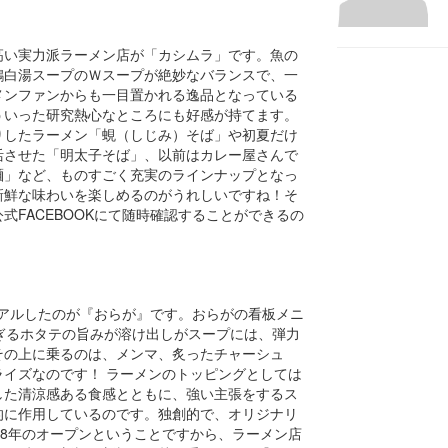
高い実力派ラーメン店が「カシムラ」です。魚の
鶏白湯スープのＷスープが絶妙なバランスで、一
メンファンからも一目置かれる逸品となっている
ういった研究熱心なところにも好感が持てます。
りしたラーメン「蜆（しじみ）そば」や初夏だけ
活させた「明太子そば」、以前はカレー屋さんで
麺」など、ものすごく充実のラインナップとなっ
新鮮な味わいを楽しめるのがうれしいですね！そ
FACEBOOKにて随時確認することができるの
ーアルしたのが『おらが』です。おらがの看板メニ
ぎるホタテの旨みが溶け出しがスープには、弾力
その上に乗るのは、メンマ、炙ったチャーシュ
イズなのです！ ラーメンのトッピングとしては
した清涼感ある食感とともに、強い主張をするス
的に作用しているのです。独創的で、オリジナリ
08年のオープンということですから、ラーメン店