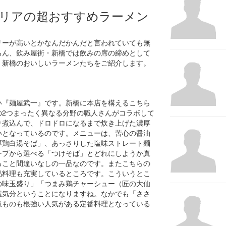
リアの超おすすめラーメン
リーが高いとかなんだかんだと言われていても無
ろん、飲み屋街・新橋では飲みの席の締めとして
、新橋のおいしいラーメンたちをご紹介します。
い『麺屋武一』です。新橋に本店を構えるこちら
の2つまったく異なる分野の職人さんがコラボして
り煮込んで、ドロドロになるまで炊き上げた濃厚
いとなっているのです。メニューは、苦心の醤油
厚鶏白湯そば」、あっさりした塩味ストレート麺
ープから選べる「つけそば」とどれにしようか真
ること間違いなしの一品なのです。またこちらの
品料理も充実しているところです。こういうとこ
の味玉盛り」「つまみ鶏チャーシュー（匠の大仙
屋気分ということになりますね。なかでも「ささ
飯ものも根強い人気がある定番料理となっている