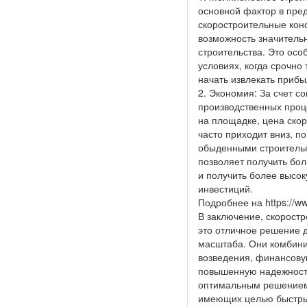
основной фактор в пре
скоростроительные кон
возможность значитель
строительства. Это осо
условиях, когда срочно 
начать извлекать прибы
2. Экономия: За счет с
производственных проц
на площадке, цена ско
часто приходит вниз, п
обыденными строитель
позволяет получить бо
и получить более высо
инвестиций.
Подробнее на https://ww
В заключение, скорост
это отличное решение 
масштаба. Они комбини
возведения, финансову
повышенную надежность
оптимальным решением
имеющих целью быстрый