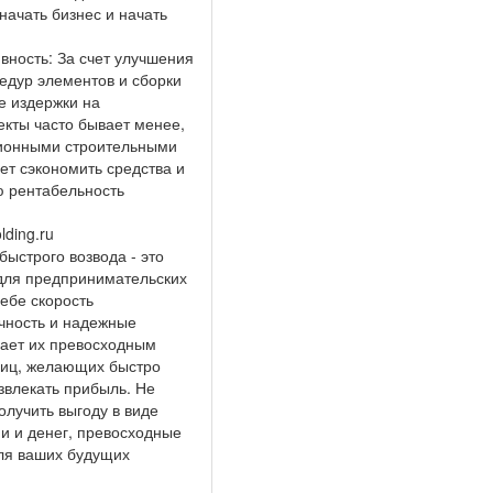
начать бизнес и начать
вность: За счет улучшения
едур элементов и сборки
е издержки на
кты часто бывает менее,
ционными строительными
ет сэкономить средства и
ю рентабельность
ding.ru
быстрого возвода - это
для предпринимательских
себе скорость
ичность и надежные
лает их превосходным
лиц, желающих быстро
извлекать прибыль. Не
олучить выгоду в виде
и и денег, превосходные
для ваших будущих