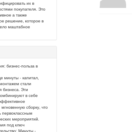
ифицировать их в
остями покупателя. Это
ивное а также
ое решение, которое в
рело маштабное
я: бизнес-польза в
е минуты - капитал,
монтажем стали
 бизнеса. Эти
омбинируют в себе
 эффективное
 мгновенную сборку, что
ь первоклассным
еских мероприятий.
ия под ключ
ельство: Минуты -