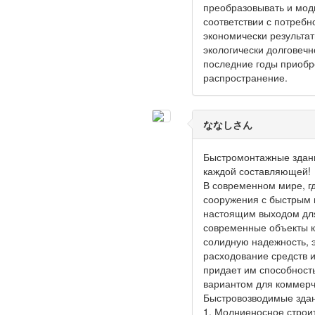
преобразовывать и мод
соответствии с потребн
экономически результат
экологически долговечн
последние годы приоб
распространение.
ななしさん
Быстромонтажные здани
каждой составляющей!
В современном мире, гд
сооружения с быстрым 
настоящим выходом для
современные объекты к
солидную надежность,
расходование средств и
придает им способност
вариантом для коммерч
Быстровозводимые здан
1. Молниеносное строит