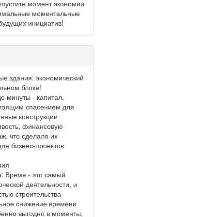
упустите момент экономии
тимальные моментальные
будущих инициатив!
е здания: экономический
льном блоке!
е минуты - капитал,
стоящим спасением для
онные конструкции
ивость, финансовую
ж, что сделало их
ля бизнес-проектов
ния
а: Время - это самый
ческой деятельности, и
стью строительства
ьное снижение времени
бенно выгодно в моменты,