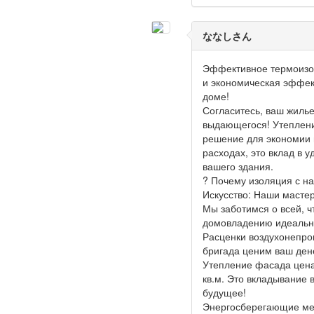
ななしさん
Эффективное термоизо
и экономическая эффек
доме!
Согласитесь, ваш жилье
выдающегося! Утеплени
решение для экономии 
расходах, это вклад в у
вашего здания.
? Почему изоляция с н
Искусство: Наши масте
Мы заботимся о всей, 
домовладению идеальн
Расценки воздухонепр
бригада ценим ваш ден
Утепление фасада цена 
кв.м. Это вкладывание
будущее!
Энергосберегающие мер