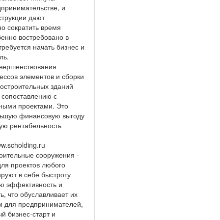
дпринимательстве, и
струкции дают
но сократить время
бенно востребовано в
требуется начать бизнес и
ль.
овершенствования
ессов элементов и сборки
ростроительных зданий
о сопоставлению с
ными проектами. Это
льшую финансовую выгоду
кую рентабельность
w.scholding.ru
роительные сооружения -
для проектов любого
руют в себе быстроту
ю эффективность и
, что обуславливает их
 для предпринимателей,
 бизнес-старт и