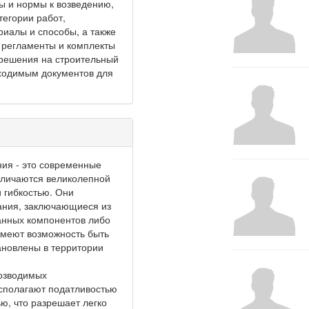
ы и нормы к возведению,
тегории работ,
иалы и способы, а также
 регламенты и комплекты
решения на строительный
ходимым документов для
ия - это современные
тличаются великолепной
 гибкостью. Они
ания, заключающиеся из
анных компонентов либо
имеют возможность быть
новлены в территории
озводимых
сполагают податливостью
ю, что разрешает легко