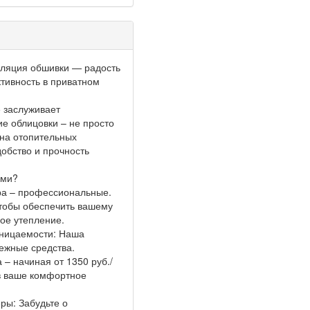
ляция обшивки — радость
тивность в приватном
 заслуживает
е облицовки – не просто
на отопительных
добство и прочность
ами?
ра – профессиональные.
чтобы обеспечить вашему
ое утепление.
оницаемости: Наша
ежные средства.
– начиная от 1350 руб./
 в ваше комфортное
ы: Забудьте о