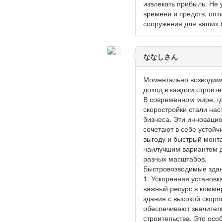
извлекать прибыль. Не 
времени и средств, оп
сооружения для ваших 
ななしさん
Моментально возводимы
доход в каждом строите
В современном мире, гд
скоростройки стали на
бизнеса. Эти инноваци
сочетают в себе устойч
выгоду и быстрый монта
наилучшим вариантом д
разных масштабов.
Быстровозводимые зда
1. Ускоренная установк
важный ресурс в коммер
здания с высокой скоро
обеспечивают значител
строительства. Это осо