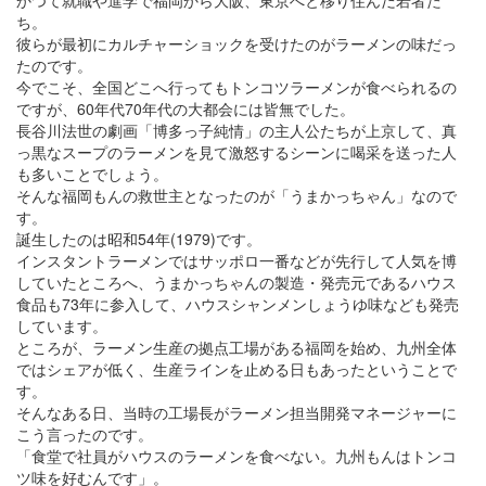
かつて就職や進学で福岡から大阪、東京へと移り住んだ若者た
ち。
彼らが最初にカルチャーショックを受けたのがラーメンの味だっ
たのです。
今でこそ、全国どこへ行ってもトンコツラーメンが食べられるの
ですが、60年代70年代の大都会には皆無でした。
長谷川法世の劇画「博多っ子純情」の主人公たちが上京して、真
っ黒なスープのラーメンを見て激怒するシーンに喝采を送った人
も多いことでしょう。
そんな福岡もんの救世主となったのが「うまかっちゃん」なので
す。
誕生したのは昭和54年(1979)です。
インスタントラーメンではサッポロ一番などが先行して人気を博
していたところへ、うまかっちゃんの製造・発売元であるハウス
食品も73年に参入して、ハウスシャンメンしょうゆ味なども発売
しています。
ところが、ラーメン生産の拠点工場がある福岡を始め、九州全体
ではシェアが低く、生産ラインを止める日もあったということで
す。
そんなある日、当時の工場長がラーメン担当開発マネージャーに
こう言ったのです。
「食堂で社員がハウスのラーメンを食べない。九州もんはトンコ
ツ味を好むんです」。