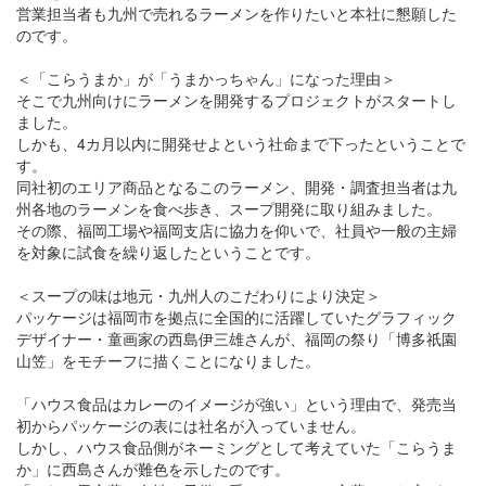
営業担当者も九州で売れるラーメンを作りたいと本社に懇願した
のです。
＜「こらうまか」が「うまかっちゃん」になった理由＞
そこで九州向けにラーメンを開発するプロジェクトがスタートし
ました。
しかも、4カ月以内に開発せよという社命まで下ったということで
す。
同社初のエリア商品となるこのラーメン、開発・調査担当者は九
州各地のラーメンを食べ歩き、スープ開発に取り組みました。
その際、福岡工場や福岡支店に協力を仰いで、社員や一般の主婦
を対象に試食を繰り返したということです。
＜スープの味は地元・九州人のこだわりにより決定＞
パッケージは福岡市を拠点に全国的に活躍していたグラフィック
デザイナー・童画家の西島伊三雄さんが、福岡の祭り「博多祇園
山笠」をモチーフに描くことになりました。
「ハウス食品はカレーのイメージが強い」という理由で、発売当
初からパッケージの表には社名が入っていません。
しかし、ハウス食品側がネーミングとして考えていた「こらうま
か」に西島さんが難色を示したのです。