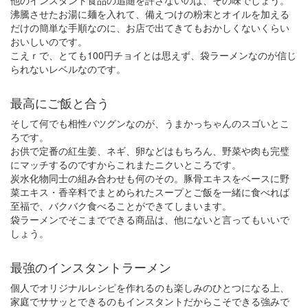
他のインスタント食品の追随を許さないのは、その味でしょう。
沸騰させたお湯に麺を入れて、備えつけの粉末とオイルを加える
だけの簡単な手順なのに、お店で出てきてもおかしくないくらい
おいしいのです。
こえｒで、とても100円チョイとは思えず、袋ラーメンなのが信じ
られないレベルなのです。
最高にご飯と合う
そして何でも相性バツグンなのが、うまかっちゃんのスゴいとこ
ろです。
お供で定番の紅生姜、ネギ、卵などはもちろん、野菜や肉も完璧
にマッチするのですからこれまたニクいところです。
炭水化物同士の組み合わせも何のその。豚骨エキスをベースに野
菜エキス・香辛料でまとめられたスープとご飯を一緒に食べれば
至福で、バクバク食べることができてしまいます。
袋ラーメンでそこまでできる商品は、他にないと言ってもいいで
しょう。
最強のインスタントラーメン
個人でオリジナルレシピを作れるのも楽しみのひとつになる上、
家庭でササッとできるのもインスタントだからこそできる強みで