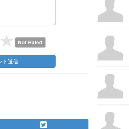
Not Rated
ント送信