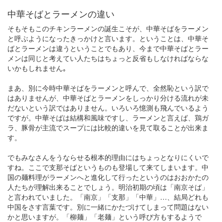
中華そばとラーメンの違い
そもそもこのチキンラーメンの誕生こそが、中華そばをラーメン
と呼ぶようになったきっかけと言います。ということは、中華そ
ばとラーメンは違うということでもあり、今まで中華そばとラー
メンは同じと考えてい人たちはちょっと反省もしなければならな
いかもしれません｡
まあ、別に今時中華そばをラーメンと呼んで、全然恥という訳で
はありませんが、中華そばとラーメンをしっかり分ける流れが未
だないという訳ではありません。いろいろ憶測も飛んでいるよう
ですが。中華そばは結構和風味ですし、ラーメンと言えば、鶏ガ
ラ、豚骨が主流でスープには比較的違いを見て取ることが出来ま
す。
でもみなさんをうならせる根本的理由にはちょっとなりにくいで
すね。ここで支那そばというものも登場して来てしまいます。中
国の麺料理がラーメンへと進化して行ったというのはおおかたの
人たちが理解出来ることでしょう。明治初期の頃は「南京そば」
と言われていました。「南京」「支那」「中華」…、結局どれも
中国をさす言葉です。別に一緒にかたづけてしまって問題はない
かと思いますが。「柳麺」「老麺」という呼び方もするようで