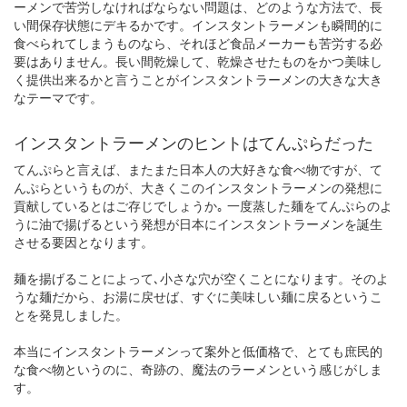
ーメンで苦労しなければならない問題は、どのような方法で、長
い間保存状態にデキるかです。インスタントラーメンも瞬間的に
食べられてしまうものなら、それほど食品メーカーも苦労する必
要はありません。長い間乾燥して、乾燥させたものをかつ美味し
く提供出来るかと言うことがインスタントラーメンの大きな大き
なテーマです。
インスタントラーメンのヒントはてんぷらだった
てんぷらと言えば、またまた日本人の大好きな食べ物ですが、て
んぷらというものが、大きくこのインスタントラーメンの発想に
貢献しているとはご存じでしょうか｡ 一度蒸した麺をてんぷらのよ
うに油で揚げるという発想が日本にインスタントラーメンを誕生
させる要因となります。
麺を揚げることによって､小さな穴が空くことになります。そのよ
うな麺だから、お湯に戻せば、すぐに美味しい麺に戻るというこ
とを発見しました。
本当にインスタントラーメンって案外と低価格で、とても庶民的
な食べ物というのに、奇跡の、魔法のラーメンという感じがしま
す。