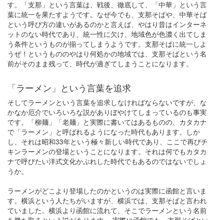
す。「支那」という言葉は、戦後、徹底して、「中華」という言
葉に統一を果たすようです。なぜ今でも、支那そばや、中華そば
という呼び方の違いがあるのかと言えば、やはり昔はインターネ
ットのない時代であり、統一性に欠け、地域色が色濃く出てしま
う条件というものが揃ってしまうようです。支那そばに統一しよ
うぜ！というもののやはり何処かの地域では、支那そばという名
前がそのまま残って、時代が過ぎてしまうことになります。
「ラーメン」という言葉を追求
そしてラーメンという言葉を追求しなければならないですが、な
かなか厄介でいろいろな説がありぼやけてしまっているのも事実
です。「柳麺」「老麺」と実際に書いてはあるものの、カタカナ
で「ラーメン」と呼ばれるようになった時代もあります。しか
し、それは昭和33年という極々新しい時代であり、ここで再びチ
キンラーメンの登場ということになります。それは何でもカタカ
ナで呼びたい洋式文化かぶれした時代でもあるのではないでしょ
うか。
ラーメンがどこより登場したのかというのは実際に函館と言いま
す。横浜という人たちがいますが、横浜では、支那そばと言われ
ていました。横浜より函館に流れて、そこでラーメンという名前