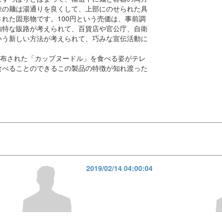
疎の麺は湯通りを良くして、上部にのせられた具
れた固形物です。100円という売価は、事前調
独特な販路が考えられて、百貨店や官公庁、自衛
いう新しい方法が考えられて、巧みな宣伝活動に
配布された「カップヌードル」を食べる姿がテレ
食べることのできるこの製品の特徴が知れ渡った
2019/02/14 04:00:04