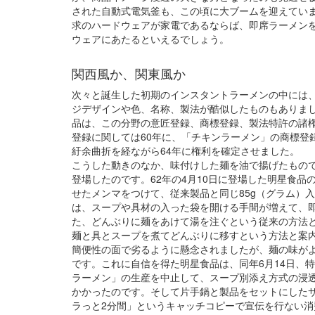
された自動式電気釜も、この頃に大ブームを迎えてい
求のハードウェアが家電であるならば、即席ラーメン
ウェアにあたるといえるでしょう。
関西風か、関東風か
次々と誕生した初期のインスタントラーメンの中には
ジデザインや色、名称、製法が酷似したものもありました
品は、この分野の意匠登録、商標登録、製法特許の諸
登録に関しては60年に、「チキンラーメン」の商標登
紆余曲折を経ながら64年に権利を確定させました。
こうした動きのなか、味付けした麺を油で揚げたもの
登場したのです。62年の4月10日に登場した明星食
せたメンマをつけて、従来製品と同じ85g（グラム）
は、スープや具材の入った袋を開ける手間が増えて、
た、どんぶりに麺をあけて湯を注ぐという従来の方法
麺と具とスープを煮てどんぶりに移すという方法と案
簡便性の面で劣るように懸念されましたが、麺の味が
です。これに自信を得た明星食品は、同年6月14日、
ラーメン」の生産を中止して、スープ別添え方式の浸
かかったのです。そして片手鍋と製品をセットにした
ラっと2分間」というキャッチコピーで宣伝を行ない