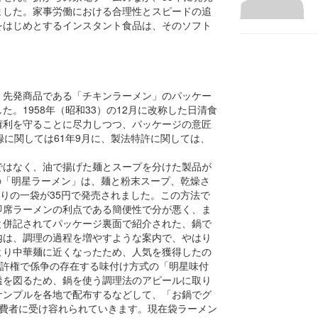
ました。家事労働における合理性とスピードの追
をはじめとするインスタント食品は、そのソフト
、先発商品である「チキンラーメン」のパッケー
。1958年（昭和33）の12月に改称した日清食
権利を守ることに尽力しつつ、パッケージの意匠
録に関しては61年9月に、製法特許に関しては、
ではなく、油で揚げた麺とスープを分けた製品が
品の「明星ラーメン」は、麺と粉末スープ、乾燥さ
入りの一袋が35円で発売されました。この方法で
即席ラーメンの利点である簡便性で分が悪く、ま
と併記されてパッケージ裏面で紹介された、鍋で
内は、調理の過程を増やすような案内で、やはり
より中華麺に近くなったため、人気を獲得したの
特許権で係争の存在する味付け方式の「明星味付
透を図るため、鍋を使う調理法のアピールに取り
サンプルを各地で配布するなどして、「お鍋でグ
消費者に受け容れられていきます。現在袋ラーメン