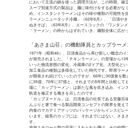
において主流の鍋を使った調理方法が、この時期、確
スープ別途方式の製品は、麺に味付けをする必要がな
め、インスタントラーメンはその味や種類の可能性を
ラーメンニュータッチ冷麺」（62年6月）、「日清やき
ぬきそば」（63年8月）、エースコックの「ワンタン
「ラーメン」の枠からはずれていき、麺類全体に広が
「あさま山荘」の機動隊員とカップラーメ
1971年（昭和46）、日清食品から再び新しい概念の
が発売されました。「チキンラーメン」の登場から13
いった物流形態の変化、冷蔵庫の2ドア化、大型化と
加工食品の種類は多様化していた時代です。即席ラー
が開発され続けていったのですが、66年に30億食を数え
に35億、70年に37億と、それまでの5年間と比較し
場に「カップラーメン」は新たな風を吹き込み、イン
軌道を修正する働きを示したのです。
「カップヌードル」は、日清食品の社長である安藤百
んぶりと箸で食べる製品開発コンセプトの限界を覚え
内食のマカデミアナッツのパッケージからインスピレ
います。縦長のカップには、それまでにはない、さま
す。
発泡スチロール製の容器に入れられた麺は、その中間