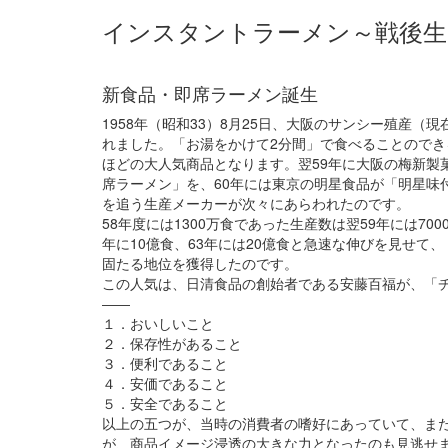
インスタントラーメン～戦後生
新食品・即席ラーメン誕生
1958年（昭和33）8月25日、大阪のサンシー殖産
れました。「お湯をかけて2分間」で食べることので
ほどの大人気商品となります。翌59年に大阪の梅新製
席ラーメン」を、60年には東京の明星食品が「明星味
を追う生産メーカーが次々にあらわれたのです。
58年度には1300万食であった生産数は翌59年には7000万
年に10億食、63年には20億食と急速な伸びを見せて
固たる地位を獲得したのです。
この人気は、日清食品の創始者である安藤百福が、「
――
１．おいしいこと
２．保存性があること
３．便利であること
４．安価であること
５．安全であること
以上の五つが、当時の消費者の嗜好にあっていて、ま
が、商品イメージ浸透の大きな力となったのも見逃せま