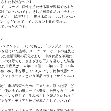
立されたわけなのです。
くて、スープに個性を持たせる事が容易であるた
拡げていったのです。そして日清食品の「チキン
そば」（63年7月）、東洋水産の「マルちゃんた
メン」などが出て、インスタント化の流れは、
っていったのです。
ン
インスタントラーメンである、「カップヌードル」
年を経ていた当時、スーパーマーケットの普及と
いった生活環境の変化があり、冷凍食品を筆頭に、
メンの分野でも、さまざまな工夫を凝らした製品
た生産数は、67年に31億、68年に33億、69年
ても低い伸び率を示していたのです。飽和状態の市
スタントラーメンという製品のライフサイクルの
福が、市場調査のためにアメリカに渡った際、ど
て、使い捨ての紙コップの普及した姿をみて、機
ーションを感じて、生み出された製品といわれて
ざまなアイディアと技術が導入されていたので
にすっぽりとはまって、輸送中に麺と容器の両方