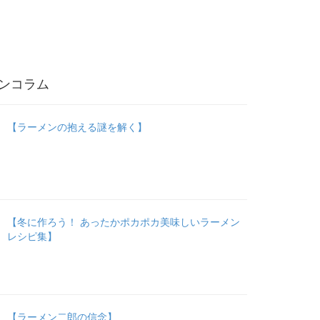
ンコラム
【ラーメンの抱える謎を解く】
【冬に作ろう！ あったかポカポカ美味しいラーメン
レシピ集】
【ラーメン二郎の信念】