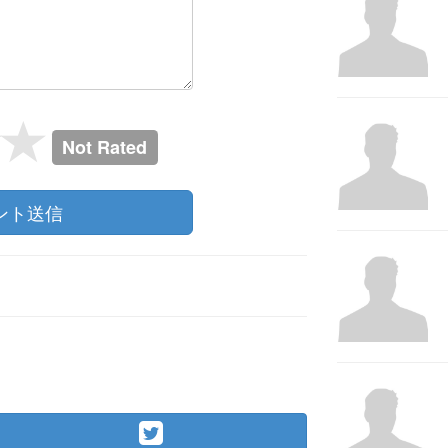
Not Rated
ント送信