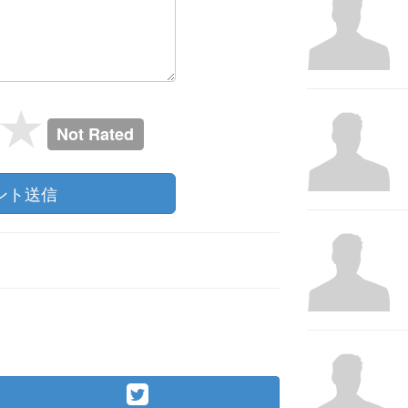
Not Rated
ント送信