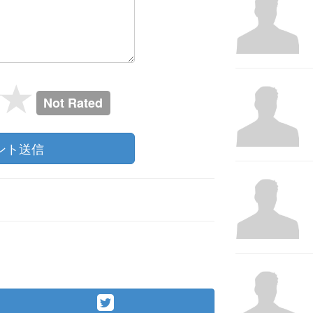
Not Rated
ント送信