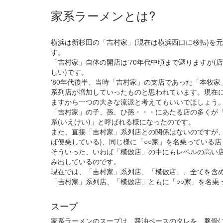
家系ラーメンとは?
横浜は新杉田の「吉村家」(現在は横浜西口に移転)を
す。
「吉村家」自体の開店は'70年代中頃まで遡りますが
しい)です。
'80年代後半、当時「吉村家」の支店であった「本牧
系列店が増加していったものと思われています。現在に
ますから一つの大きな流派と考えてもいいでほしょう
「吉村家」の子、孫、ひ孫・・・にあたる店の多くが「
系(いえけい)」と呼ばれる様になったのです。
また、直接「吉村家」系列店との関係はないのですが、
ば便乗している)、同じ様に「○○家」を名乗っている
そういった、いわば「模倣店」の中にもレベルの高い
み出しているのです。
現在では、「吉村家」系列店、「模倣店」、全てを含
「吉村家」系列店、「模倣店」ともに「○○家」を名乗
スープ
家系ラーメンのスープは、醤油ベースのタレを、豚骨(