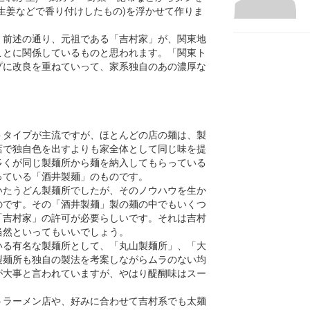
生姜などで香り付けしたもの)を浮かせて作りま
く前述の通り、元祖である「吉村家」が、関東地
ことに関係しているものと思われます。「関東ト
プに改良を重ねていって、家系独自のあの濃厚な
トタイプが主流ですが、ほとんどの店の麺は、製
店で独自色を出すよりも家全体として同じ味を提
多くが同じ製麺所から麺を納入してもらっている
っている「酒井製麺」のものです。
いたうどん製麺所でしたが、そのノウハウを生か
のです。その「酒井製麺」製の麺の中でもいくつ
「吉村家」の許可が必要らしいです。それは吉村
当然といってもいいでしょう。
いる有名な製麺所として、「丸山製麺所」、「大
製麺所も独自の製法を考案しながらムラのない均
が大事と言われていますが、やはり醍醐味はスー
うラーメン店や、好みに合わせて吉村系でも太麺