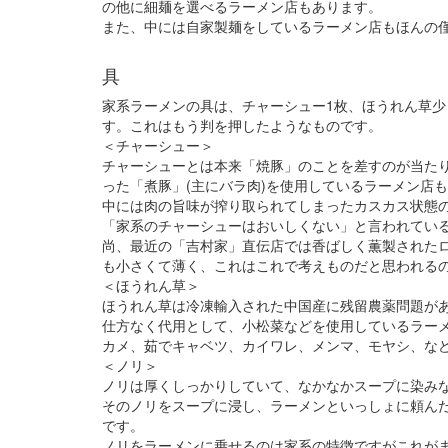
の他に細麺を選べるラーメン店もあります。
また、中には自家製麺をしているラーメン店もほんの
具
家系ラーメンの具は、チャーシュー1枚、ほうれん草少
す。これはもう判を押したようなものです。
＜チャーシュー＞
チャーシューとは本来「焼豚」のことを差すのが当た
った「煮豚」(主にバラ肉)を使用しているラーメン店
中には肉の旨味が搾り取られてしまったカスカス状態
「家系のチャーシューはおいしくない」と言われてい
尚、最近の「吉村家」直伝店では香ばしく薫製された
も小さくて薄く、これはこれで考えものだと思われる
＜ほうれん草＞
ほうれん草は冷凍輸入された中国産に残留農薬問題が
仕方なく代用として、小松菜などを使用しているラー
カメ、茹でキャベツ、カイワレ、メンマ、モヤシ、な
＜ノリ＞
ノリは厚くしっかりしていて、なかなかスープに染み
そのノリをスープに浸し、ラーメンといっしょに頼ん
です。
ノリをラーメンに乗せるのは家系の特徴ですがこれが