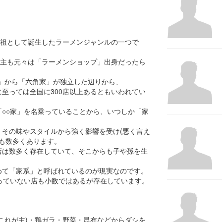
元祖として誕生したラーメンジャンルの一つで
(店主も元々は「ラーメンショップ」出身だったら
家」から「六角家」が独立した辺りから、
至っては全国に300店以上あるともいわれてい
。
○○家」を名乗っていることから、いつしか「家
その味やスタイルから強く影響を受け(悪く言え
店も数多くあります。
店は数多く存在していて、そこからも子や孫を生
めて「家系」と呼ばれているのが現実なのです。
っていない店も小数ではあるが存在しています。
これが主)・鶏ガラ・野菜・昆布などからダシを